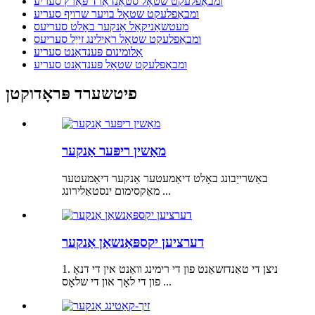
ומבאַפלעקט שטאָל סטאַנדאַרד פּאַרץ סעריע
ומבאַפלעקט שטאָל בויער שרויף סעריע
מעטשאַניקאַל אַנקער באָלט סעריעס
ומבאַפלעקט שטאָל ראַילינג זייַל סעריעס
אַלומינום פּענדאַנט סעריע
ומבאַפלעקט שטאָל פּענדאַנט סעריע
פיטשערד פּראָדוקטן
מאַשין ריפּער אַנקער
באַשרייַבונג באָלט דיאַמעטער אַנקער דיאַמעטער
מאַקסימום ינסטאַלירונג ...
דערציען יקספּאַנשאַן אַנקער
1. ניצן די טאַנדזשאַנט פון די רימינג וואַנט אין די דנאָ
פון די לאָך און די שלאָס ...