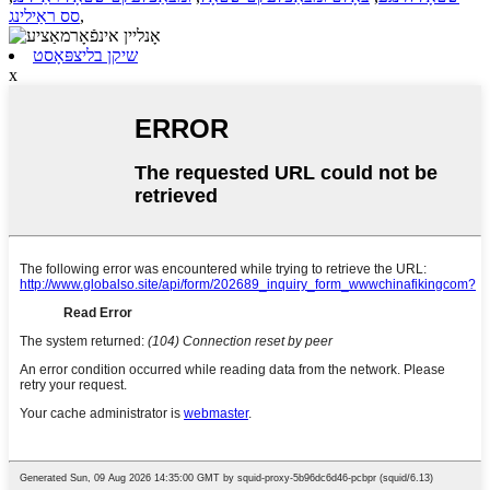
,
סס ראַילינג
שיקן בליצפּאָסט
x