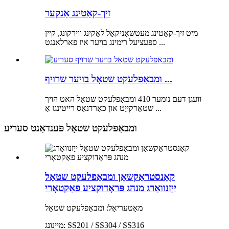
זיך-קאַטינג אַנקער
מיט זיך-קאַטינג מעטשאַניקאַל לאַקינג ווירקונג, קיין
ספּעציעל רימינג בויער איז פארלאנגט ...
ומבאַפלעקט שטאָל בויער שרויף ...
וועגן דעם נומער 410 ומבאַפלעקט שטאָל האט הויך
שטאַרקייַט און כאַרדנאַס רייטינגז אַ ...
ומבאַפלעקט שטאָל פּענדאַנט סעריע
קאַנסטראַקשאַן ומבאַפלעקט שטאָל
ייַזנוואַרג מנהג פּראָדוקציע פאַקטאָרי
מאַטעריאַל: ומבאַפלעקט שטאָל
מיינונג: SS201 / SS304 / SS316