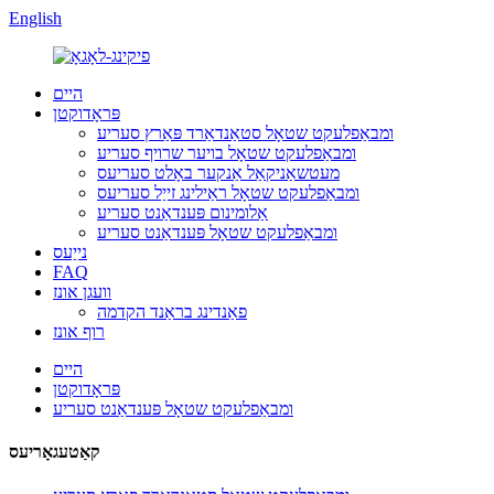
English
היים
פּראָדוקטן
ומבאַפלעקט שטאָל סטאַנדאַרד פּאַרץ סעריע
ומבאַפלעקט שטאָל בויער שרויף סעריע
מעטשאַניקאַל אַנקער באָלט סעריעס
ומבאַפלעקט שטאָל ראַילינג זייַל סעריעס
אַלומינום פּענדאַנט סעריע
ומבאַפלעקט שטאָל פּענדאַנט סעריע
נייַעס
FAQ
וועגן אונז
פאַנדינג בראַנד הקדמה
רוף אונז
היים
פּראָדוקטן
ומבאַפלעקט שטאָל פּענדאַנט סעריע
קאַטעגאָריעס