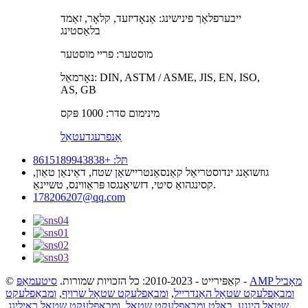
ייבערפלאַך פינישינג: אַנאָדיזעד, קלאָר, זאַמד
בלאַסטינג
מוסטער: פריי מוסטער
נאָרמאַל: DIN, ASTM / ASME, JIS, EN, ISO,
AS, GB
מינימום סדר: 1000 פּקס
אָנפרעג
דעטאַל
תּל: +8615189943838
גוזשואַנג ינדוסטריאַל קאַנסאַנטריישאַן שטח, דאַינאַן טאַון,
קסינגהואַ סיטי, דזשיאַנגסו פּראַווינס, טשיינאַ.
178206207@qq.com
AMP מאָביל
-
© קאַפּירייט - 2010-2023: כל הזכויות שמורות.
סיטעמאַפּ
ומבאַפלעקט שטאָל האַנדרייל
,
ומבאַפלעקט שטאָל שרויף
,
ומבאַפלעקט
שטאָל הינגע
,
באָלט ומבאַפלעקט שטאָל
,
ומבאַפלעקט שטאָל ראַילינג
,