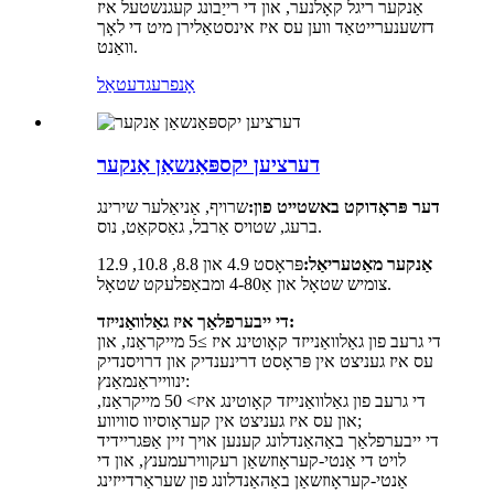
אַנקער ריגל קאָלנער, און די רייַבונג קעגנשטעל איז
דזשענערייטאַד ווען עס איז אינסטאַלירן מיט די לאָך
וואַנט.
אָנפרעג
דעטאַל
דערציען יקספּאַנשאַן אַנקער
דער פּראָדוקט באשטייט פון:
שרויף, אַניאַלער שירינג
ברעג, שטויס אַרבל, גאַסקאַט, נוס.
אַנקער מאַטעריאַל:
פּראָסט 4.9 און 8.8, 10.8, 12.9
צומיש שטאָל און אַ4-80 ומבאַפלעקט שטאָל.
די ייבערפלאַך איז גאַלוואַנייזד:
די גרעב פון גאַלוואַנייזד קאָוטינג איז ≥5 מייקראַנז, און
עס איז געניצט אין פּראָסט דרינענדיק און דרויסנדיק
ינווייראַנמאַנץ:
די גרעב פון גאַלוואַנייזד קאָוטינג איז> 50 מייקראַנז,
און עס איז געניצט אין קעראָוסיוו סוויווע;
די ייבערפלאַך באַהאַנדלונג קענען אויך זיין אַפּגריידיד
לויט די אַנטי-קעראָוזשאַן רעקווירעמענץ, און די
אַנטי-קעראָוזשאַן באַהאַנדלונג פון שעראַרדייזינג