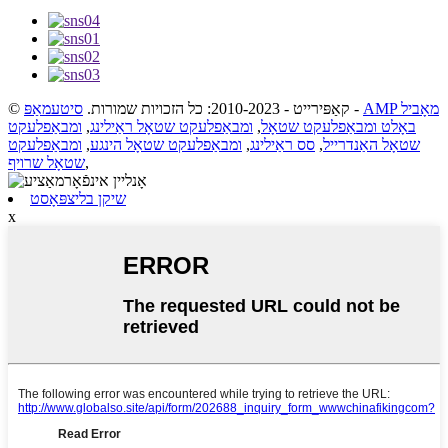
AMP מאָביל
-
© קאַפּירייט - 2010-2023: כל הזכויות שמורות.
סיטעמאַפּ
באָלט ומבאַפלעקט שטאָל
,
ומבאַפלעקט שטאָל ראַילינג
,
ומבאַפלעקט
שטאָל האַנדרייל
,
סס ראַילינג
,
ומבאַפלעקט שטאָל הינגע
,
ומבאַפלעקט
,
שטאָל שרויף
שיקן בליצפּאָסט
x