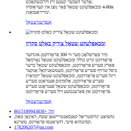
אָדער העכער קענען זיין דורכגעקאָכט;
אַ4-80 ומבאַפלעקט שטאָל פֿאַר נוצן אין קעראָוסיוו
ינווייראַנמאַנץ.
אָנפרעג
דעטאַל
ומבאַפלעקט שטאָל צוריק באָלט סקרוז
מיר פאָרשלאָגן מער ווי 300 פּראָדוקטן.אונדזער
פּראָדוקט קייט כולל: ומבאַפלעקט שטאָל נאָרמאַל
פּאַרץ סעריע פּראָדוקטן, ומבאַפלעקט שטאָל בויער
ביסל שרויף סעריע פּראָדוקטן, מעטשאַניקאַל אַנקער
ריגל סעריע פּראָדוקטן, ומבאַפלעקט שטאָל ייַזנוואַרג
סעריע פּראָדוקטן, אַלומינום פּענדאַנט סעריע
פּראָדוקטן, ומבאַפלעקט שטאָל פּענדאַנט סעריע
פּראָדוקטן און פּאַרענטשע זייַל סעריע פּראָדוקטן.
אָנפרעג
דעטאַל
תּל: +8615189943838
גוזשואַנג ינדוסטריאַל קאַנסאַנטריישאַן שטח, דאַינאַן טאַון,
קסינגהואַ סיטי, דזשיאַנגסו פּראַווינס, טשיינאַ.
178206207@qq.com