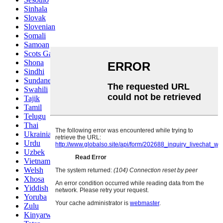
Sinhala
Slovak
Slovenian
Somali
Samoan
Scots Gaelic
Shona
Sindhi
Sundanese
Swahili
Tajik
Tamil
Telugu
Thai
Ukrainian
Urdu
Uzbek
Vietnamese
Welsh
Xhosa
Yiddish
Yoruba
Zulu
Kinyarwanda