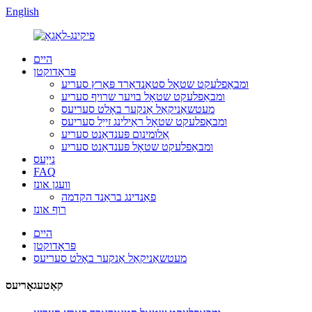
English
היים
פּראָדוקטן
ומבאַפלעקט שטאָל סטאַנדאַרד פּאַרץ סעריע
ומבאַפלעקט שטאָל בויער שרויף סעריע
מעטשאַניקאַל אַנקער באָלט סעריעס
ומבאַפלעקט שטאָל ראַילינג זייַל סעריעס
אַלומינום פּענדאַנט סעריע
ומבאַפלעקט שטאָל פּענדאַנט סעריע
נייַעס
FAQ
וועגן אונז
פאַנדינג בראַנד הקדמה
רוף אונז
היים
פּראָדוקטן
מעטשאַניקאַל אַנקער באָלט סעריעס
קאַטעגאָריעס