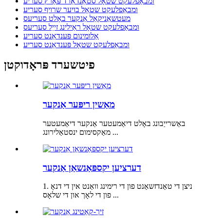
ומבאַפלעקט שטאָל סטאַנדאַרד פּאַרץ סעריע
ומבאַפלעקט שטאָל בויער שרויף סעריע
מעטשאַניקאַל אַנקער באָלט סעריעס
ומבאַפלעקט שטאָל ראַילינג זייַל סעריעס
אַלומינום פּענדאַנט סעריע
ומבאַפלעקט שטאָל פּענדאַנט סעריע
פיטשערד פּראָדוקטן
מאַשין ריפּער אַנקער
באַשרייַבונג באָלט דיאַמעטער אַנקער דיאַמעטער
מאַקסימום ינסטאַלירונג ...
דערציען יקספּאַנשאַן אַנקער
1. ניצן די טאַנדזשאַנט פון די רימינג וואַנט אין די דנאָ
פון די לאָך און די שלאָס ...