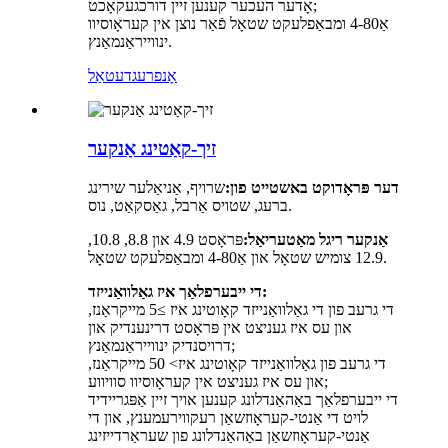
אָדער העכער קענען זיין דורכגעקאָכט;
אַ4-80 ומבאַפלעקט שטאָל פֿאַר נוצן אין קעראָוסיוו
ינווייראַנמאַנץ.
אָנפרעג
דעטאַל
זיך-קאַטינג אַנקער
דער פּראָדוקט באשטייט פון:
שרויף, אַניאַלער שירינג
ברעג, שטויס אַרבל, גאַסקאַט, נוס.
אַנקער ריגל מאַטעריאַל:
פּראָסט 4.9 און 8.8, 10.8,
12.9 צומיש שטאָל און אַ4-80 ומבאַפלעקט שטאָל.
די ייבערפלאַך איז גאַלוואַנייזד:
די גרעב פון די גאַלוואַנייזד קאָוטינג איז ≥5 מייקראַנז,
און עס איז געניצט אין פּראָסט דרינענדיק און
דרויסנדיק ינווייראַנמאַנץ;
די גרעב פון גאַלוואַנייזד קאָוטינג איז> 50 מייקראַנז,
און עס איז געניצט אין קעראָוסיוו סוויווע;
די ייבערפלאַך באַהאַנדלונג קענען אויך זיין אַפּגריידיד
לויט די אַנטי-קעראָוזשאַן רעקווירעמענץ, און די
אַנטי-קעראָוזשאַן באַהאַנדלונג פון שעראַרדייזינג