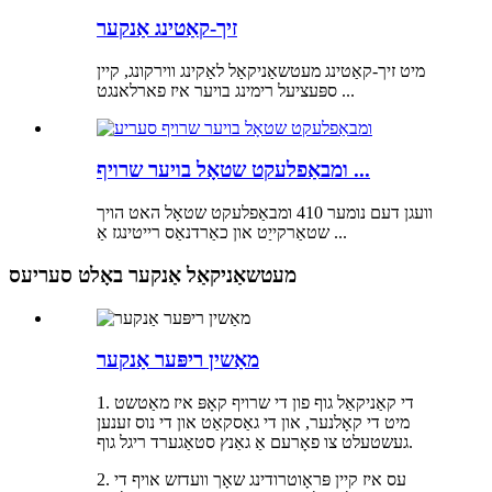
זיך-קאַטינג אַנקער
מיט זיך-קאַטינג מעטשאַניקאַל לאַקינג ווירקונג, קיין
ספּעציעל רימינג בויער איז פארלאנגט ...
ומבאַפלעקט שטאָל בויער שרויף ...
וועגן דעם נומער 410 ומבאַפלעקט שטאָל האט הויך
שטאַרקייַט און כאַרדנאַס רייטינגז אַ ...
מעטשאַניקאַל אַנקער באָלט סעריעס
מאַשין ריפּער אַנקער
1. די קאַניקאַל גוף פון די שרויף קאָפּ איז מאַטשט
מיט די קאָלנער, און די גאַסקאַט און די נוס זענען
געשטעלט צו פאָרעם אַ גאַנץ סטאַגערד ריגל גוף.
2. עס איז קיין פּראָוטרודינג שאָך וועדזש אויף די