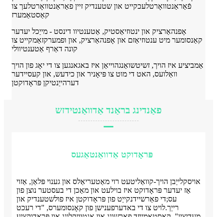
פֿאַראַנטוואָרטלעכקייט און שטענדיק זיין פאַראַנטוואָרטלעך צו
קאַסטאַמערז
אָפנהאַרציק און ינטוזיאַסטיק, אַטענטיוו דינסט - מייַכל יעדער
קאַנסומער מיט ענטוזיאַזם און אָפנהאַרציק, און ופמערקזאַמקייט צו
קונה דאַרף אַטענטיוולי
אַמביציע איז הויך, זשיטשואַנגהוייאַן איז באגאנגען צו די יאָג פון הויך
וואַלועס, האט די מוט צו פּיאָניר און כידעש, און קעסיידער
דערהייַנטיקן פּראָדוקטן
פאַנדינג בראַנד אַדוואַנטידזש
פּראָדוקט אַדוואַנטאַגעס
אויסקלייַבן הויך-קוואַליטעט רוי מאַטעריאַלס און גענוי פּלאַן, אַזוי
אַז יעדער פּראָדוקט איז בוילעט און מאַכן די בעסטער נוצן פון
עס;
די פאַרשיידנקייַט פון פּראָדוקטן איז פולשטענדיק און
רייַך.לויט צו די באדערפענישן פון קאָנסומערס, "די רעכט
מעדיצין", קאַסטאַמייזד פאָרשונג און אַנטוויקלונג און פּראָדוקציע