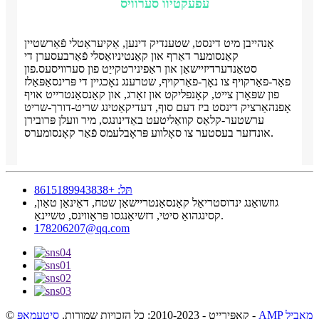
עפעקטיוו סערוויס
אָנהייבן מיט דינסט, שטענדיק דינען, אַקיעראַטלי פֿאַרשטיין
קאַנסומער דאַרף און קאַנטיניואַסלי פֿאַרבעסערן די
סטאַנדערדיזיישאַן און ראַפינירטקייַט פון סערוויסעס.פון
פאַר-פאַרקויף צו נאָך-פאַרקויף, שטרענג נאָכגיין די פּרינסאַפּאַלז
פון שפּאָרן צייט, קאָנפליקט און זאָרג, און קאַנסאַנטרייט אויף
אָפנהאַרציק דינסט ביז דעם סוף, דעדיקאַטינג שריט-דורך-שריט
ערשטער-קלאַס קוואַליטעט באַדינונגס, מיר וועלן פּרובירן
אונדזער בעסטער צו סאָלווע פּראָבלעמס פֿאַר קאָנסומערס.
תּל: +8615189943838
גוזשואַנג ינדוסטריאַל קאַנסאַנטריישאַן שטח, דאַינאַן טאַון,
קסינגהואַ סיטי, דזשיאַנגסו פּראַווינס, טשיינאַ.
178206207@qq.com
AMP מאָביל
-
© קאַפּירייט - 2010-2023: כל הזכויות שמורות.
סיטעמאַפּ