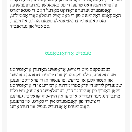
פון ​​פּראָדוקטן וואָס טרעפן די פסיכאלאגישן באדערפענישן פון
קאָנסומערס;יעדער פּראָדוקט מאָדעל האט די סטאַנדאַרט
האַסקאָמע דאָקומענט פון די באַטייַטיק רעגולאַטאָרי אָפּטיילונג,
וואָס קאַנפאָרמז צו נאציאנאלע סטאַנדאַרדס, איז זיכער,
סטאַביל און געראַנטיד..
טעכניש אַדוואַנטאַגעס
בעכעסקעם מיט די צייט, אַדאַפּטינג מאָדערן אַוואַנסירטע
טעכנאָלאָגיע, פילע עקספּערץ און דיזיינערז צוזאַמען פאָרשונג
און אַנטוויקלען און כידעש, צו ענשור אַז די פּראָדוקטן זענען
שטענדיק לידינג די ינדאַסטרי מדרגה;אַדכירינג צו די אַוואַנסירטע
פּלאַן באַגריף פון אָנהייב צו סוף, דעוועלאָפּינג פּאַטענץ, ניט בלויז
מיינטיינינג מעהודערדיק אויסזען און הויך-סוף קוואַליטי, געווינען
די צוטרוי פון קאָנסומערס אין די סאָרט, און ברענגען
קאָנסומערס אַ אַנדערש געפיל און דערפאַרונג.