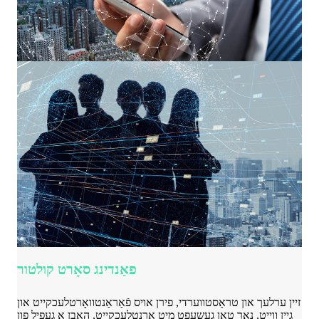
פאַנדינג סאָרט קולטור
זיין ערלעך און טראַסטווערדי, פירן אויס פֿאַראַנטוואָרטלעכקייט און
גיין ווייַט, נאָר טאָן געשעפט מיט אָרנטלעכקייַט, האָבן אַ געפיל פון