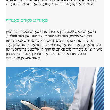
אינטערנאַציאָנאַלע הויך-סוף ייַזנוואַרג מאַנופאַקטורינג סאָרט.
פאַנדינג סאָרט באַגריף
די סאָרט האט שטענדיק אַדכירד צו די סאָרט באַגריף פון "פייַן
קראַפצמאַנשיפּ, דער בעסטער קוואַליטעט אין דער וועלט",
אַדכירד צו די פּראָדוקציע קרייטיריאַ פון ערידזשאַנאַליטי און
עקסאַלאַנס, ינאַגרייטיד אַוואַנסירטע טעכנאָלאָגיע, געהאלטן גאַנג
מיט די צייט, צופֿרידן מיט פאַקטיש הויך-קוואַליטעט פּראָדוקטן און
עפעקטיוו באַדינונגס, און גאָר צופֿרידן אַלע סטאַגעס פון
קאַנסאַמשאַן.פאָדערונג.