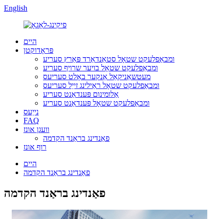
English
היים
פּראָדוקטן
ומבאַפלעקט שטאָל סטאַנדאַרד פּאַרץ סעריע
ומבאַפלעקט שטאָל בויער שרויף סעריע
מעטשאַניקאַל אַנקער באָלט סעריעס
ומבאַפלעקט שטאָל ראַילינג זייַל סעריעס
אַלומינום פּענדאַנט סעריע
ומבאַפלעקט שטאָל פּענדאַנט סעריע
נייַעס
FAQ
וועגן אונז
פאַנדינג בראַנד הקדמה
רוף אונז
היים
פאַנדינג בראַנד הקדמה
פאַנדינג בראַנד הקדמה