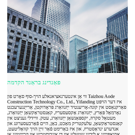
פאַנדינג בראַנד הקדמה
ווי אַן אינטערנאציאנאלע הויך-סוף סאָרט פון Taizhou Aode
Construction Technology Co., Ltd., Yifanding איז דער הויפּט
פאַרקנאַסט אין קונה-אָריענטיד ייַזנוואַרג פּראָדוקטן, אַרייַנגערעכנט
נאָרמאַל פּאַרץ, ייַזנוואַרג אַקסעסעריז, קאַנסטראַקשאַן ייַזנוואַרג,
מעטאַל סקרוז, יקספּאַנשאַן ייַזנוואַרג, עטק. וויידלי געניצט אין
קאַנסטראַקשאַן, עלעקטריק מאַכט, באַן, היים פֿאַרבעסערונג און
אנדערע ינדאַסטריז, און איז באַרימט פֿאַר זייַן הויך קוואַליטעט,
אַקיאַפּייינג אַ לידינג שטעלע אין די אינדוסטריע און קריייטינג אַן